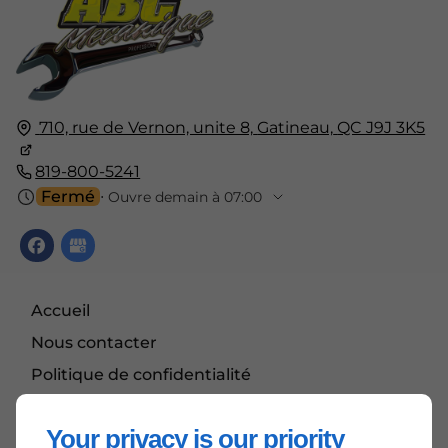
710, rue de Vernon, unite 8,
Gatineau,
QC J9J 3K5
819-800-5241
Fermé
⋅ Ouvre demain à 07:00
Accueil
Nous contacter
Politique de confidentialité
Plan du site
Your privacy is our priority