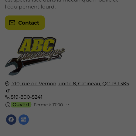
l'équipement lourd.
Contact
710, rue de Vernon, unite 8,
Gatineau,
QC J9J 3K5
819-800-5241
Ouvert
⋅ Ferme à 17:00